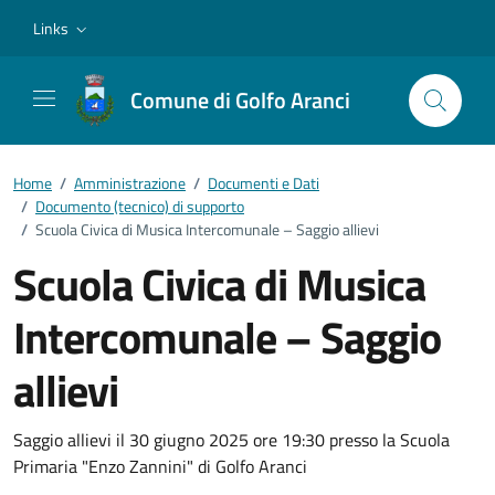
Vai ai contenuti
Vai al footer
Links
Comune di Golfo Aranci
Home
/
Amministrazione
/
Documenti e Dati
/
Documento (tecnico) di supporto
/
Scuola Civica di Musica Intercomunale – Saggio allievi
Scuola Civica di Musica
Intercomunale – Saggio
allievi
Dettagli del documento
Saggio allievi il 30 giugno 2025 ore 19:30 presso la Scuola
Primaria "Enzo Zannini" di Golfo Aranci