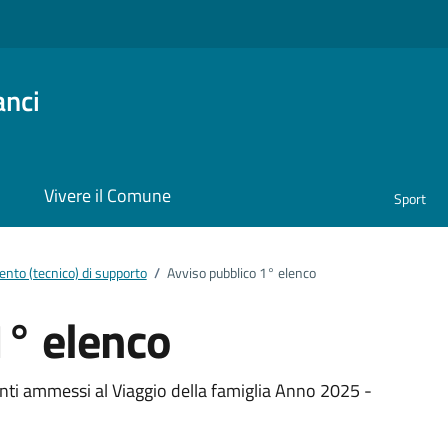
anci
i
Vivere il Comune
Sport
nto (tecnico) di supporto
/
Avviso pubblico 1° elenco
1° elenco
ento
enti ammessi al Viaggio della famiglia Anno 2025 -