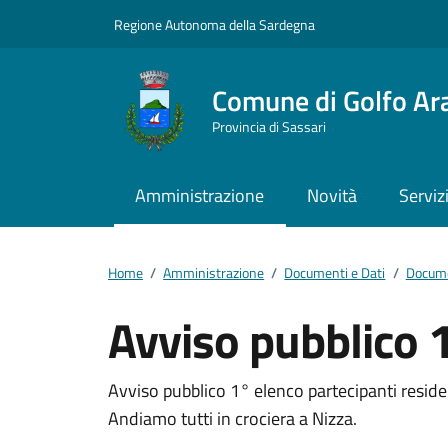
Vai ai contenuti
Vai al footer
Regione Autonoma della Sardegna
Comune di Golfo Ar
Provincia di Sassari
Amministrazione
Novità
Serviz
Home
/
Amministrazione
/
Documenti e Dati
/
Docume
Avviso pubblico 
Dettagli del docum
Avviso pubblico 1° elenco partecipanti resid
Andiamo tutti in crociera a Nizza.