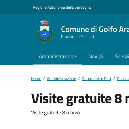
Vai ai contenuti
Vai al footer
Regione Autonoma della Sardegna
Comune di Golfo Ar
Provincia di Sassari
Amministrazione
Novità
Serviz
Home
/
Amministrazione
/
Documenti e Dati
/
Docume
Visite gratuite 8
Dettagli del docum
Visite gratuite 8 marzo