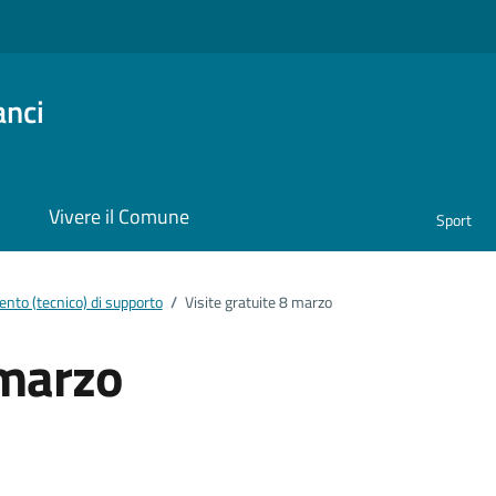
anci
i
Vivere il Comune
Sport
nto (tecnico) di supporto
/
Visite gratuite 8 marzo
 marzo
ento