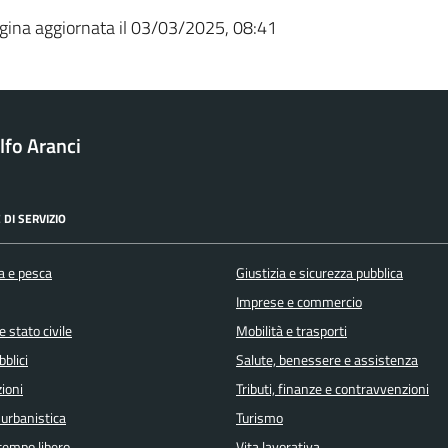
gina aggiornata il 03/03/2025, 08:41
fo Aranci
 DI SERVIZIO
a e pesca
Giustizia e sicurezza pubblica
Imprese e commercio
 stato civile
Mobilità e trasporti
bblici
Salute, benessere e assistenza
ioni
Tributi, finanze e contravvenzioni
 urbanistica
Turismo
 tempo libero
Vita lavorativa