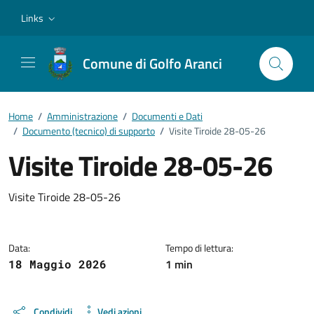
Vai ai contenuti
Vai al footer
Links
Comune di Golfo Aranci
Home
/
Amministrazione
/
Documenti e Dati
/
Documento (tecnico) di supporto
/
Visite Tiroide 28-05-26
Visite Tiroide 28-05-26
Dettagli del documento
Visite Tiroide 28-05-26
Data:
Tempo di lettura:
1 min
18 Maggio 2026
Condividi
Vedi azioni