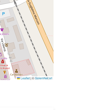
Leaflet
|
©
GolemNet srl