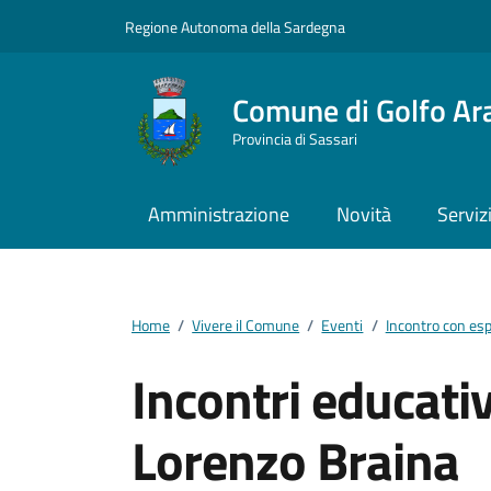
Vai ai contenuti
Vai al footer
Regione Autonoma della Sardegna
Comune di Golfo Ar
Provincia di Sassari
Amministrazione
Novità
Serviz
Home
/
Vivere il Comune
/
Eventi
/
Incontro con esp
Incontri educativ
Lorenzo Braina