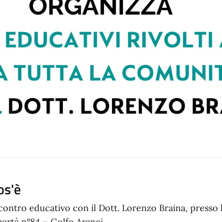
os'è
contro educativo con il Dott. Lorenzo Braina, presso l
bertà n°84 – Golfo Aranci