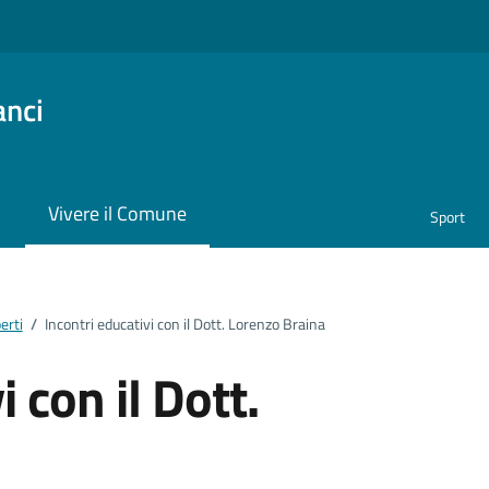
anci
i
Vivere il Comune
Sport
erti
/
Incontri educativi con il Dott. Lorenzo Braina
i con il Dott.