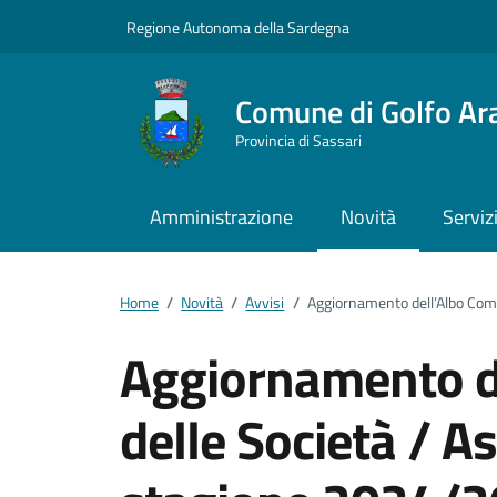
Vai ai contenuti
Vai al footer
Regione Autonoma della Sardegna
Comune di Golfo Ar
Provincia di Sassari
Amministrazione
Novità
Serviz
Home
/
Novità
/
Avvisi
/
Aggiornamento dell’Albo Comu
Aggiornamento d
delle Società / A