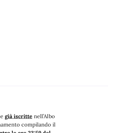
he
già iscritte
nell’Albo
namento compilando il
ntro le
ore 23:59 del