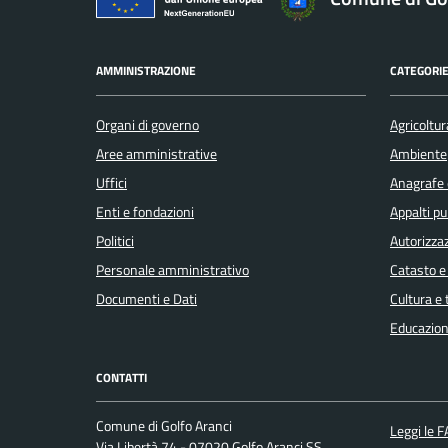
AMMINISTRAZIONE
CATEGORIE
Organi di governo
Agricoltur
Aree amministrative
Ambiente
Uffici
Anagrafe e
Enti e fondazioni
Appalti pu
Politici
Autorizzaz
Personale amministrativo
Catasto e
Documenti e Dati
Cultura e
Educazion
CONTATTI
Comune di Golfo Aranci
Leggi le 
Via Libertà 74 - 07020 Golfo Aranci SS