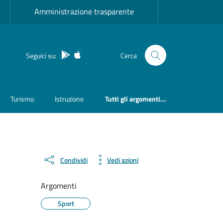
Amministrazione trasparente
App Android
App IOS
Seguici su:
Cerca
Turismo
Istruzione
Tutti gli argomenti...
Condividi
Vedi azioni
Argomenti
Sport