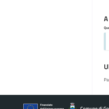
A
Que
U
Pa
Comune di Gol