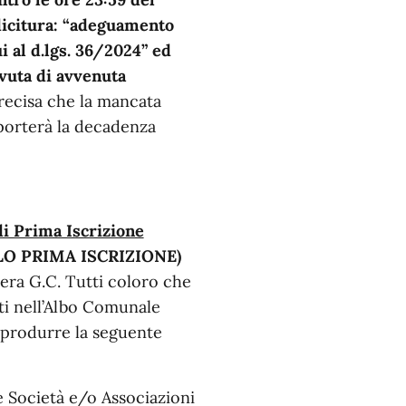
 dicitura: “adeguamento
i al d.lgs. 36/2024” ed
evuta di avvenuta
precisa che la mancata
porterà la decadenza
di Prima Iscrizione
O PRIMA ISCRIZIONE)
ibera G.C. Tutti coloro che
tti nell’Albo Comunale
 produrre la seguente
e Società e/o Associazioni