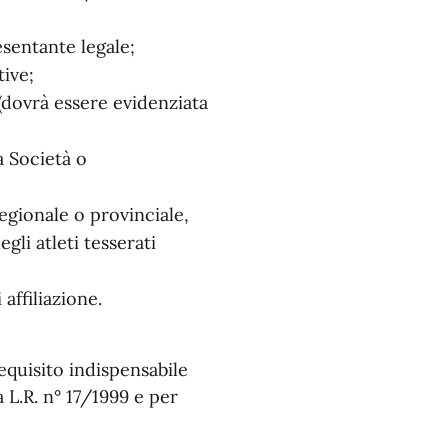
sentante legale;
tive;
 (dovrà essere evidenziata
a Società o
regionale o provinciale,
gli atleti tesserati
;
affiliazione.
equisito indispensabile
a L.R. n° 17/1999 e per