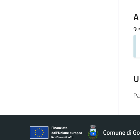
A
Que
U
Pa
Comune di Gol