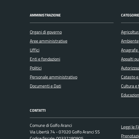
AMMINISTRAZIONE
CATEGORIE
Organi di governo
Agricoltur
Aree amministrative
Ambiente
Uffici
Anagrafe e
Enti e fondazioni
Appalti pu
Politici
Autorizzaz
Personale amministrativo
Catasto e
Documenti e Dati
Cultura e
Educazion
CONTATTI
Comune di Golfo Aranci
Leggi le 
Via Libertà 74 - 07020 Golfo Aranci SS
Prenotaz
Codice fiscale: 00337180905