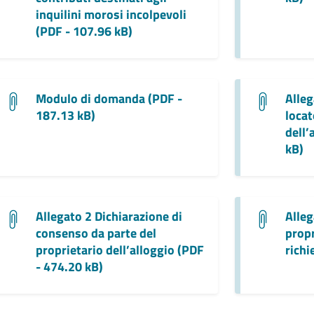
inquilini morosi incolpevoli
(PDF - 107.96 kB)
Modulo di domanda (PDF -
Alleg
187.13 kB)
locat
dell’
kB)
Allegato 2 Dichiarazione di
Alleg
consenso da parte del
propr
proprietario dell’alloggio (PDF
richi
- 474.20 kB)