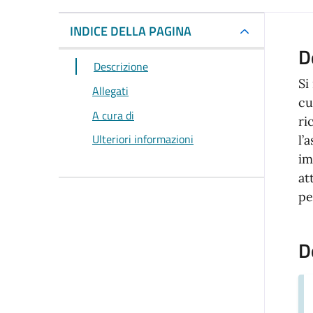
INDICE DELLA PAGINA
D
Descrizione
Si
Allegati
cu
A cura di
ri
Ulteriori informazioni
l’
im
at
pe
D