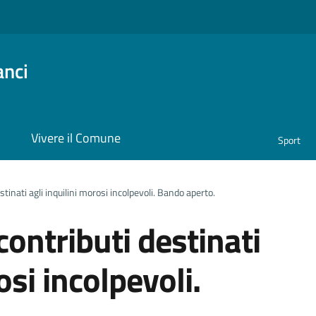
anci
i
Vivere il Comune
Sport
tinati agli inquilini morosi incolpevoli. Bando aperto.
ontributi destinati
osi incolpevoli.