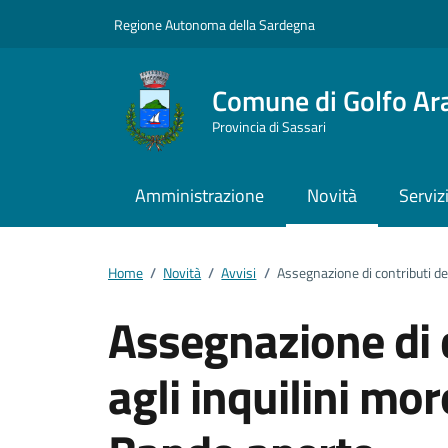
Vai ai contenuti
Vai al footer
Regione Autonoma della Sardegna
Comune di Golfo Ar
Provincia di Sassari
Amministrazione
Novità
Serviz
Home
/
Novità
/
Avvisi
/
Assegnazione di contributi des
Assegnazione di c
agli inquilini mor