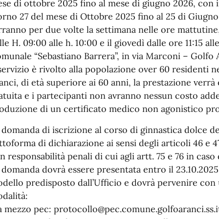
se di ottobre 2025 fino al mese di giugno 2026, con i
orno 27 del mese di Ottobre 2025 fino al 25 di Giugno 
rranno per due volte la settimana nelle ore mattutin
lle H. 09:00 alle h. 10:00 e il giovedì dalle ore 11:15 all
munale “Sebastiano Barrera”, in via Marconi – Golfo 
 servizio è rivolto alla popolazione over 60 residenti
anci, di età superiore ai 60 anni, la prestazione verrà
atuita e i partecipanti non avranno nessun costo adde
oduzione di un certificato medico non agonistico pro
 domanda di iscrizione al corso di ginnastica dolce d
ttoforma di dichiarazione ai sensi degli articoli 46 e 4
n responsabilità penali di cui agli artt. 75 e 76 in cas
 domanda dovrà essere presentata entro il 23.10.2025 
dello predisposto dall’Ufficio e dovrà pervenire con 
dalità:
a mezzo pec: protocollo@pec.comune.golfoaranci.ss.i