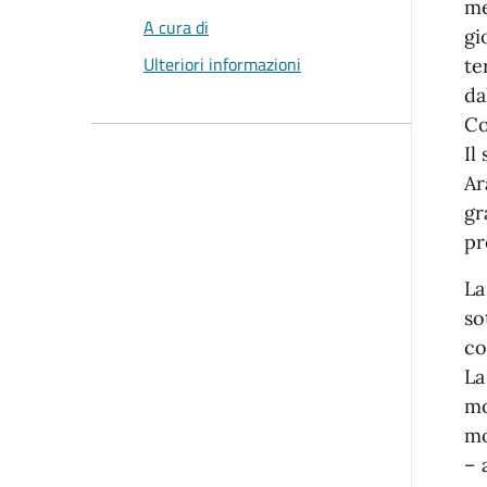
me
A cura di
gi
Ulteriori informazioni
te
da
Co
Il
Ar
gr
pr
La
so
co
La
mo
mo
– 