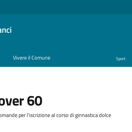
anci
i
Vivere il Comune
Sport
 over 60
a
omande per l’iscrizione al corso di ginnastica dolce