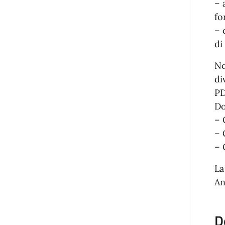
– 
fo
– 
di
No
di
PD
Do
– 
– 
– 
La
An
D