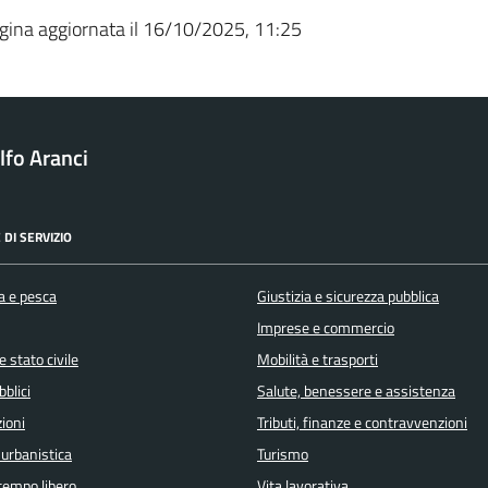
gina aggiornata il 16/10/2025, 11:25
fo Aranci
 DI SERVIZIO
a e pesca
Giustizia e sicurezza pubblica
Imprese e commercio
 stato civile
Mobilità e trasporti
bblici
Salute, benessere e assistenza
ioni
Tributi, finanze e contravvenzioni
 urbanistica
Turismo
 tempo libero
Vita lavorativa