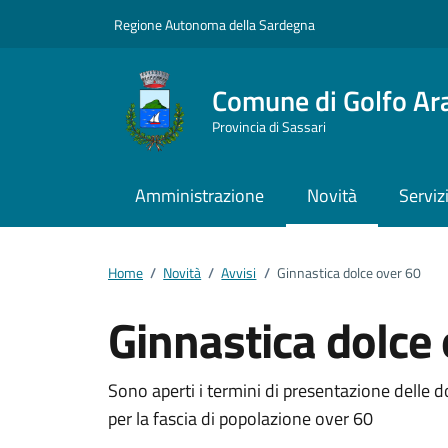
Vai ai contenuti
Vai al footer
Regione Autonoma della Sardegna
Comune di Golfo Ar
Provincia di Sassari
Amministrazione
Novità
Serviz
Home
/
Novità
/
Avvisi
/
Ginnastica dolce over 60
Ginnastica dolce
Dettagli della notizi
Sono aperti i termini di presentazione delle d
per la fascia di popolazione over 60