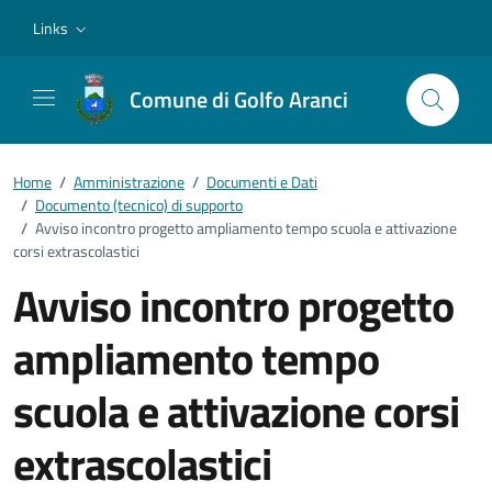
Vai ai contenuti
Vai al footer
Links
Comune di Golfo Aranci
Home
/
Amministrazione
/
Documenti e Dati
/
Documento (tecnico) di supporto
/
Avviso incontro progetto ampliamento tempo scuola e attivazione
corsi extrascolastici
Avviso incontro progetto
ampliamento tempo
scuola e attivazione corsi
extrascolastici